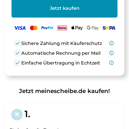
Jetzt kaufen
check
Sichere Zahlung mit Käuferschutz
info_outline
check
Automatische Rechnung per Mail
info_outline
check
Einfache Übertragung in Echtzeit
info_outline
Jetzt meinescheibe.de kaufen!
1.
shopping_cart