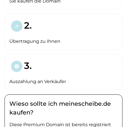
Sie kaufen die Domain
2.
arrow_forward
Übertragung zu Ihnen
3.
paid
Auszahlung an Verkäufer
Wieso sollte ich meinescheibe.de
kaufen?
Diese Premium Domain ist bereits registriert